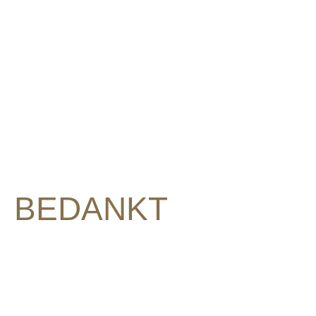
Coaching
Cursussen & Ebo
BEDANKT
Leuk dat je je hebt aangemeld voor GRYP U
De GRYP Up-to-Date wordt altijd in de 3e 