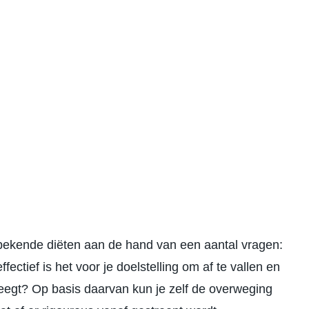
ap maar eens op de 10 meest gekke diëten.
laten we maar even voor wat het is, in de
ril dieet overweegt (serieus… het bestaat).
 bekende diëten aan de hand van een aantal vragen:
fectief is het voor je doelstelling om af te vallen en
rweegt? Op basis daarvan kun je zelf de overweging