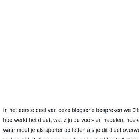
bedenken of het bestaat. Google voor de gr
You’ll be amazed. Anyway: die gekke diëten 
hoop dat je niet toevallig het blauwe zonneb
In het eerste deel van deze blogserie bespreken we 5
hoe werkt het dieet, wat zijn de voor- en nadelen, hoe ef
waar moet je als sporter op letten als je dit dieet ove