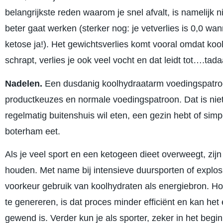
belangrijkste reden waarom je snel afvalt, is namelijk 
beter gaat werken (sterker nog: je vetverlies is 0,0 wan
ketose ja!). Het gewichtsverlies komt vooral omdat ko
schrapt, verlies je ook veel vocht en dat leidt tot….tad
Nadelen.
Een dusdanig koolhydraatarm voedingspatroo
productkeuzes en normale voedingspatroon. Dat is nie
regelmatig buitenshuis wil eten, een gezin hebt of sim
boterham eet.
Als je veel sport en een ketogeen dieet overweegt, zij
houden. Met name bij intensieve duursporten of explosi
voorkeur gebruik van koolhydraten als energiebron. Hoe
te genereren, is dat proces minder efficiënt en kan het
gewend is. Verder kun je als sporter, zeker in het begi