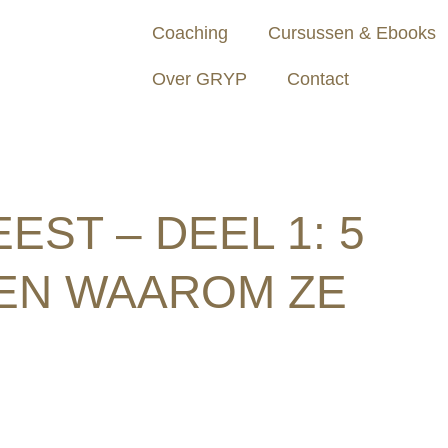
Coaching
Cursussen & Ebooks
Over GRYP
Contact
EST – DEEL 1: 5
 EN WAAROM ZE
reld van diëten. Je kunt het zo gek niet