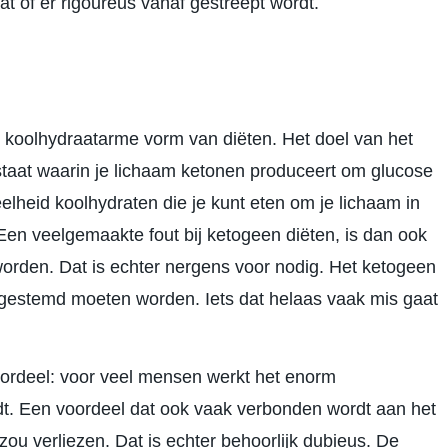
at of er rigoureus vanaf gestreept wordt.
 koolhydraatarme vorm van diëten. Het doel van het
n staat waarin je lichaam ketonen produceert om glucose
lheid koolhydraten die je kunt eten om je lichaam in
Een veelgemaakte fout bij ketogeen diëten, is dan ook
worden. Dat is echter nergens voor nodig. Het ketogeen
 afgestemd moeten worden. Iets dat helaas vaak mis gaat
oordeel: voor veel mensen werkt het enorm
t. Een voordeel dat ook vaak verbonden wordt aan het
 zou verliezen. Dat is echter behoorlijk dubieus. De