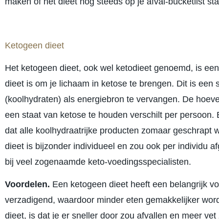
maken of het dieet nog steeds op je afval-bucketlist sta
Ketogeen dieet
Het ketogeen dieet, ook wel ketodieet genoemd, is een
dieet is om je lichaam in ketose te brengen. Dit is ee
(koolhydraten) als energiebron te vervangen. De hoevee
een staat van ketose te houden verschilt per persoon. 
dat alle koolhydraatrijke producten zomaar geschrapt 
dieet is bijzonder individueel en zou ook per individu
bij veel zogenaamde keto-voedingsspecialisten.
Voordelen.
Een ketogeen dieet heeft een belangrijk v
verzadigend, waardoor minder eten gemakkelijker word
dieet, is dat je er sneller door zou afvallen en meer vet