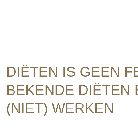
Voeding
DIËTEN IS GEEN FE
BEKENDE DIËTEN
(NIET) WERKEN
Van soepdieet tot detoxkuur: welkom in de we