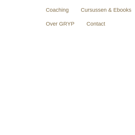
Coaching
Cursussen & Ebooks
Over GRYP
Contact
ast; onder
aat en