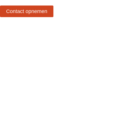
Contact opnemen
WETENSCHAPPELIJK ONDERBOUWD
COACHING